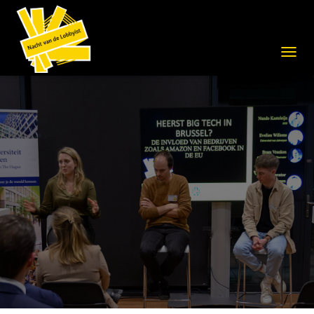
N
A
V
I
G
A