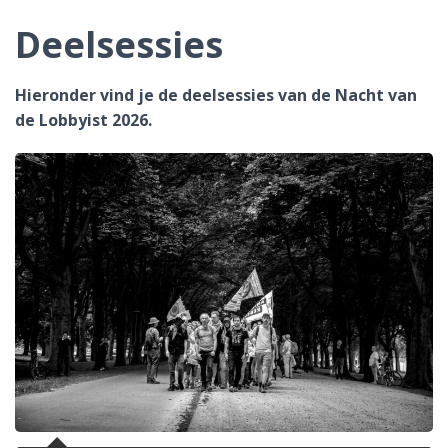
T
Deelsessies
I
Hieronder vind je de deelsessies van de Nacht van
E
de Lobbyist 2026.
W
I
S
S
E