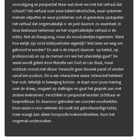
vooruitgang en perspectief. Maar wat doen we met het verhaal dat
schuurt? Het verhaal over waar beleid tekortschiet, waar systemen
mensen uitputten en waar problemen zich al generaties opstapelen.
Het verhaal dat ongemakkelijk is en juist daarom zo essentieel. In
deze deelsessie verkennen we het ongemakkelijke verhaal in de
lobby. Niet als klaagzang, maar als noodzakelijke tegenstem. Want
hoe eerlijk zijn onze lobbyverhalen eigenlijk? Wat laten we weg om
gehoord te worden? En wat is de impact daarvan op beleid, op
professionals en op de mensen om wie het uiteindelijk gaat? De
sessie wordt geleid door Marielle van Oort en Lex Staal, maar
ontstaat vooral met elkaar. Verwacht geen klassiek panel of zenden
vanaf een podium. Dit is een interactieve sessie. Interactief betekent
hier ook: letterlijk in beweging komen. Je stapt voor jouw mening
over de streep, reageert op stellingen en gaat het gesprek aan met
andere deelnemers. Verschillen in perspectief worden zichtbaar en
bespreekbaar. En daarvoor gebruiken we concrete voorbeelden.
Deze sessie is voor iedereen die voelt dat geloofwaardige lobby
meer vraagt dan alleen hoopvolle toekomstbeelden. Kom het
ongemak onderzoeken.