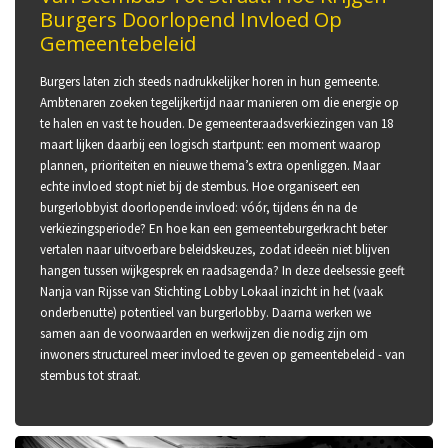
Burgers Doorlopend Invloed Op
Gemeentebeleid
Burgers laten zich steeds nadrukkelijker horen in hun gemeente.
Ambtenaren zoeken tegelijkertijd naar manieren om die energie op
te halen en vast te houden. De gemeenteraadsverkiezingen van 18
maart lijken daarbij een logisch startpunt: een moment waarop
plannen, prioriteiten en nieuwe thema’s extra openliggen. Maar
echte invloed stopt niet bij de stembus. Hoe organiseert een
burgerlobbyist doorlopende invloed: vóór, tijdens én na de
verkiezingsperiode? En hoe kan een gemeenteburgerkracht beter
vertalen naar uitvoerbare beleidskeuzes, zodat ideeën niet blijven
hangen tussen wijkgesprek en raadsagenda? In deze deelsessie geeft
Nanja van Rijsse van Stichting Lobby Lokaal inzicht in het (vaak
onderbenutte) potentieel van burgerlobby. Daarna werken we
samen aan de voorwaarden en werkwijzen die nodig zijn om
inwoners structureel meer invloed te geven op gemeentebeleid - van
stembus tot straat.