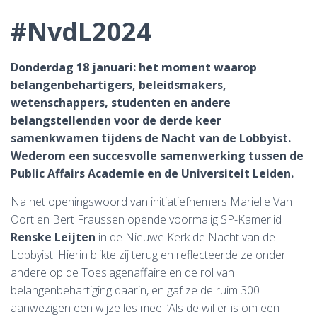
T
#NvdL2024
I
Donderdag 18 januari: het moment waarop
E
belangenbehartigers, beleidsmakers,
wetenschappers, studenten en andere
belangstellenden voor de derde keer
W
samenkwamen tijdens de Nacht van de Lobbyist.
Wederom een succesvolle samenwerking tussen de
I
Public Affairs Academie en de Universiteit Leiden.
Na het openingswoord van initiatiefnemers
Marielle Van
S
Oort
en
Bert Fraussen
opende voormalig SP-Kamerlid
Renske Leijten
in de Nieuwe Kerk de Nacht van de
S
Lobbyist. Hierin blikte zij terug en reflecteerde ze onder
andere op de Toeslagenaffaire en de rol van
belangenbehartiging daarin, en gaf ze de ruim 300
E
aanwezigen een wijze les mee. ‘Als de wil er is om een