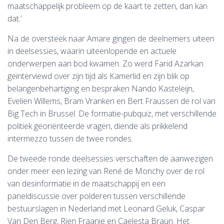
maatschappelijk probleem op de kaart te zetten, dan kan
L
dat.’
Na de oversteek naar
Amare
gingen de deelnemers uiteen
E
in deelsessies, waarin uiteenlopende en actuele
onderwerpen aan bod kwamen. Zo werd
Farid Azarkan
N
geïnterviewd
over zijn tijd als Kamerlid en zijn blik op
belangenbehartiging en bespraken
Nando Kasteleijn
,
Evelien Willems
, Bram Vranken en
Bert Fraussen
de rol van
Big Tech in Brussel. De formatie-pubquiz, met verschillende
politiek georiënteerde vragen, diende als prikkelend
intermezzo tussen de twee rondes.
De tweede ronde deelsessies verschaften de aanwezigen
onder meer een lezing van
René de Monchy
over de rol
van desinformatie in de maatschappij en een
paneldiscussie over polderen tussen verschillende
bestuurslagen in Nederland met
Leonard Geluk
,
Caspar
Van Den Berg
,
Rien Fraanje
en
Caelesta Braun
. Het