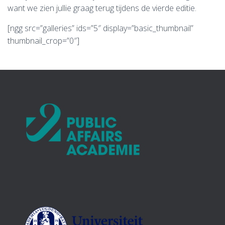
want we zien jullie graag terug tijdens de vierde editie.
[ngg src=”galleries” ids=”5″ display=”basic_thumbnail”
thumbnail_crop=”0″]